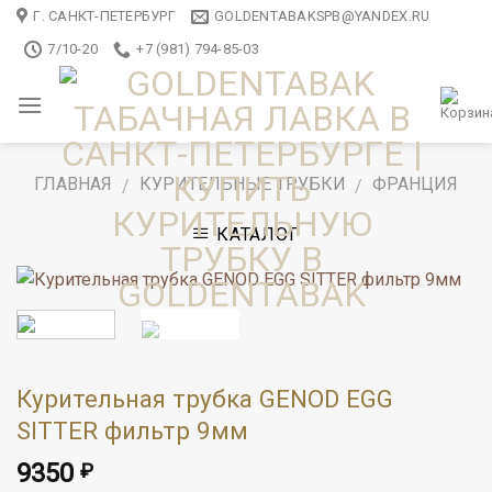
Skip
Г. САНКТ-ПЕТЕРБУРГ
GOLDENTABAKSPB@YANDEX.RU
to
7/10-20
+7 (981) 794-85-03
content
ГЛАВНАЯ
КУРИТЕЛЬНЫЕ ТРУБКИ
ФРАНЦИЯ
/
/
КАТАЛОГ
Курительная трубка GENOD EGG
SITTER фильтр 9мм
9350
₽