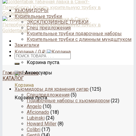
ХЬЮМИДОРЫ
Курительные трубки
ЭКСКЛЮЗИВНЫЕ ТРУБКИ
Спец предложения
Курительные трубки подарочные наборы
Курительные трубки с длинным мундштуком
Зажигалки
Корзина /
0
₽
Корзина пуста.
Главная
/
Аксессуары
КАТАЛОГ
Корзина
Хьюмидоры для хранения сигар
(125)
Спецпредложения
(5)
Корзина пуста.
Подарочные наборы с хьюмидором
(22)
Angelo
(10)
Aficionado
(18)
Lubinski
(24)
Howard Miller
(8)
Colibri
(17)
Gentili
(34)