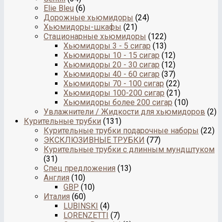
Elie Bleu
(6)
Дорожные хьюмидоры
(24)
Хьюмидоры-шкафы
(21)
Стационарные хьюмидоры
(122)
Хьюмидоры 3 - 5 сигар
(13)
Хьюмидоры 10 - 15 сигар
(12)
Хьюмидоры 20 - 30 сигар
(12)
Хьюмидоры 40 - 60 сигар
(37)
Хьюмидоры 70 - 100 сигар
(22)
Хьюмидоры 100-200 сигар
(21)
Хьюмидоры более 200 сигар
(10)
Увлажнители / Жидкости для хьюмидоров
(2)
Курительные трубки
(131)
Курительные трубки подарочные наборы
(22)
ЭКСКЛЮЗИВНЫЕ ТРУБКИ
(77)
Курительные трубки с длинным мундштуком
(31)
Спец предложения
(13)
Англия
(10)
GBP
(10)
Италия
(60)
LUBINSKI
(4)
LORENZETTI
(7)