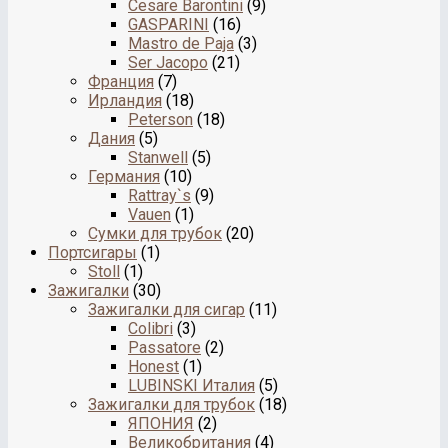
Cesare Barontini
(9)
GASPARINI
(16)
Mastro de Paja
(3)
Ser Jacopo
(21)
Франция
(7)
Ирландия
(18)
Peterson
(18)
Дания
(5)
Stanwell
(5)
Германия
(10)
Rattray`s
(9)
Vauen
(1)
Сумки для трубок
(20)
Портсигары
(1)
Stoll
(1)
Зажигалки
(30)
Зажигалки для сигар
(11)
Colibri
(3)
Passatore
(2)
Honest
(1)
LUBINSKI Италия
(5)
Зажигалки для трубок
(18)
ЯПОНИЯ
(2)
Великобритания
(4)