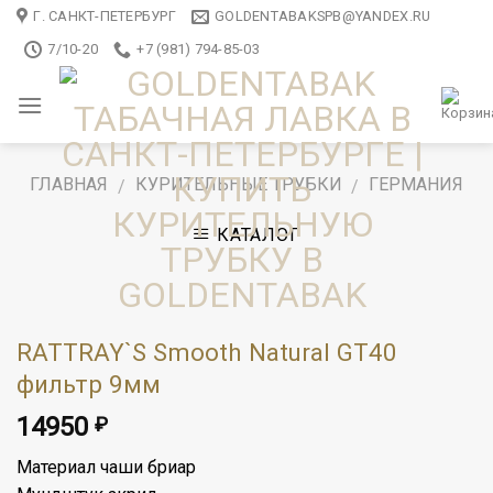
Skip
Г. САНКТ-ПЕТЕРБУРГ
GOLDENTABAKSPB@YANDEX.RU
to
7/10-20
+7 (981) 794-85-03
content
ГЛАВНАЯ
КУРИТЕЛЬНЫЕ ТРУБКИ
ГЕРМАНИЯ
/
/
КАТАЛОГ
RATTRAY`S Smooth Natural GT40
фильтр 9мм
14950
₽
Материал чаши бриар