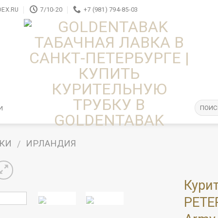
EX.RU
7/10-20
+7 (981) 794-85-03
И
БКИ
ИРЛАНДИЯ
/
Кури
PETER