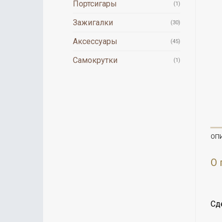
Портсигары
(1)
Зажигалки
(30)
Аксессуары
(45)
Самокрутки
(1)
ОП
О 
Сд