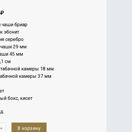
0
₽
 чаши бриар
к эбонит
ия серебро
 чаши 29 мм
аши 45 мм
,1 см
табачной камеры 18 мм
табачной камеры 37 мм
ет
й бокс, кисет
д.
во
В корзину