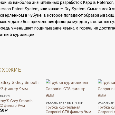
ной из наиболее значительных разработок Kapp & Peterson,
terson Patent System, или иначе — Dry System. Смысл всей 
сверленном в чубуке, в которое попадают образовывающи
разом даже без применения фильтра мундштук остается су
ередь уменьшает пощипывание языка, а горечь не достигае
ытный курильщик.
ОХОЖИЕ
TRAY`S
tray`S Grey Smooth
ЭКСКЛЮЗИВНЫЕ ТРУБКИ
ЭКСКЛЮЗИ
22 фильтр 9мм
Трубка курительная
Трубка к
950
₽
Gasparini GT8 фильтр 9мм
Gasparini