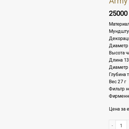
Army
2500
Материал
Мундшту
Декорац
Диаметр
Высота ч
Длина 13
Диаметр 
Глубина 
Вес 27 г
Фильтр н
Фирменны
Цена за е
Количест