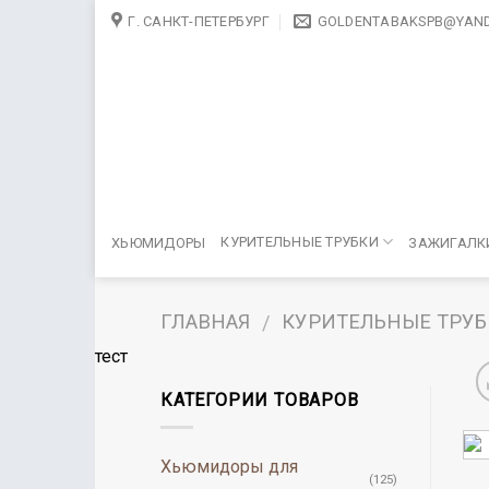
Skip
Г. САНКТ-ПЕТЕРБУРГ
GOLDENTABAKSPB@YAND
to
content
КУРИТЕЛЬНЫЕ ТРУБКИ
ХЬЮМИДОРЫ
ЗАЖИГАЛК
ГЛАВНАЯ
КУРИТЕЛЬНЫЕ ТРУ
/
тест
КАТЕГОРИИ ТОВАРОВ
Хьюмидоры для
(125)