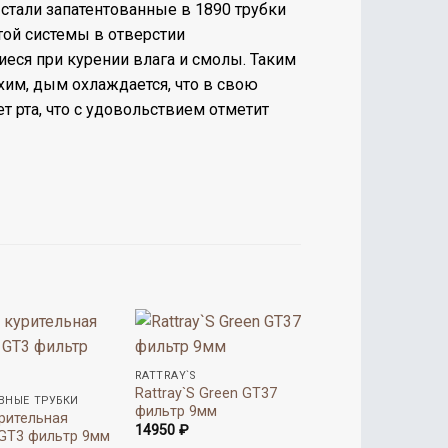
 стали запатентованные в 1890 трубки
этой системы в отверстии
еся при курении влага и смолы. Таким
хим, дым охлаждается, что в свою
т рта, что с удовольствием отметит
RATTRAY`S
Rattray`S Green GT37
ВНЫЕ ТРУБКИ
фильтр 9мм
урительная
14950
₽
 GT3 фильтр 9мм