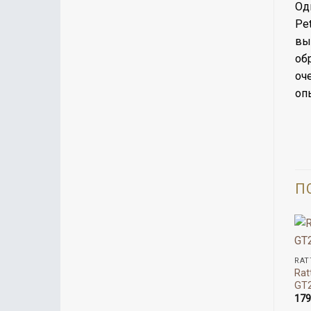
Од
Pe
вы
об
оч
оп
П
RAT
Rat
GT
17