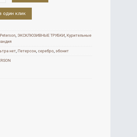
в один клик
Peterson
,
ЭКСКЛЮЗИВНЫЕ ТРУБКИ
,
Курительные
ландия
ьтра нет
,
Петерсон
,
серебро
,
эбонит
ERSON