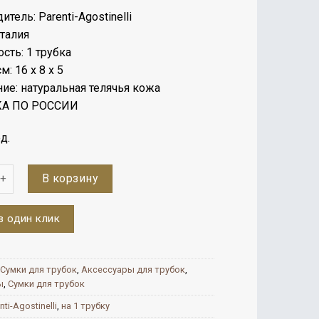
тель: Parenti-Agostinelli
Италия
сть: 1 трубка
м: 16 х 8 х 5
ие: натуральная телячья кожа
А ПО РОССИИ
д.
во
В корзину
в один клик
Сумки для трубок
,
Аксессуары для трубок
,
ы
,
Сумки для трубок
nti-Agostinelli
,
на 1 трубку