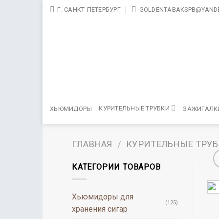
Skip
Г. САНКТ-ПЕТЕРБУРГ
GOLDENTABAKSPB@YANDE
to
content
КУРИТЕЛЬНЫЕ ТРУБКИ
ХЬЮМИДОРЫ
ЗАЖИГАЛК
ГЛАВНАЯ
КУРИТЕЛЬНЫЕ ТРУ
/
КАТЕГОРИИ ТОВАРОВ
Хьюмидоры для
(125)
хранения сигар