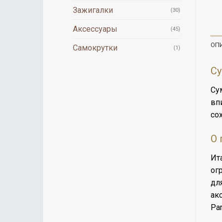
Зажигалки
(30)
Аксессуары
(45)
ОП
Самокрутки
(1)
Су
Су
вп
со
О 
Ит
ог
дл
ак
Par