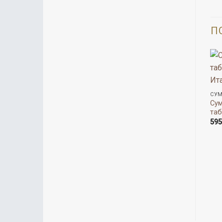
П
СУМ
Сум
таб
59