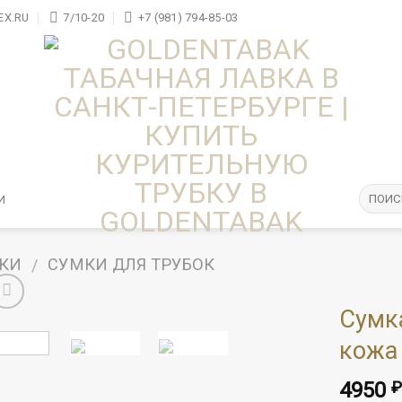
X.RU
7/10-20
+7 (981) 794-85-03
И
БКИ
СУМКИ ДЛЯ ТРУБОК
/
Сумка
кожа 
4950
₽