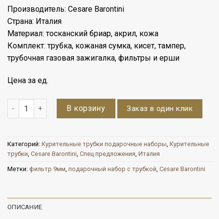
цена
цена:
Производитель: Cesare Barontini
составляла
10950 ₽.
Страна: Италия
12950 ₽.
Материал: тосканский бриар, акрил, кожа
Комплект: трубка, кожаная сумка, кисет, тампер,
трубочная газовая зажигалка, фильтры и ерши
Цена за ед.
Количество
В корзину
Заказ в один клик
Категорий:
Курительные трубки подарочные наборы
,
Курительные
трубки
,
Cesare Barontini
,
Спец предложения
,
Италия
Метки:
фильтр 9мм
,
подарочный набор с трубкой
,
Cesare Barontini
ОПИСАНИЕ