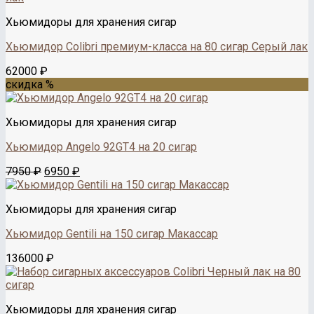
Хьюмидоры для хранения сигар
Хьюмидор Colibri премиум-класса на 80 сигар Серый лак
62000
₽
скидка %
Хьюмидоры для хранения сигар
Хьюмидор Angelo 92GT4 на 20 сигар
Первоначальная
Текущая
7950
₽
6950
₽
цена
цена:
составляла
6950 ₽.
Хьюмидоры для хранения сигар
7950 ₽.
Хьюмидор Gentili на 150 сигар Макассар
136000
₽
Хьюмидоры для хранения сигар