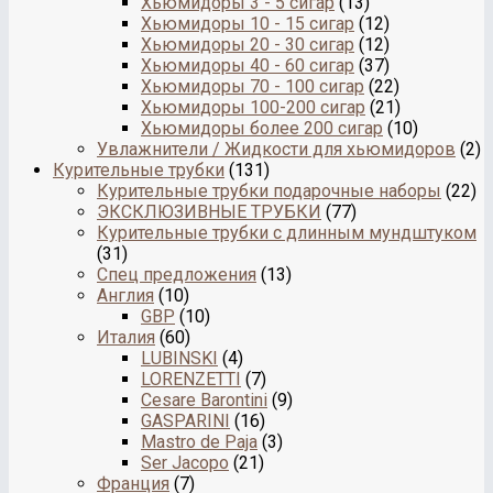
Хьюмидоры 3 - 5 сигар
(13)
Хьюмидоры 10 - 15 сигар
(12)
Хьюмидоры 20 - 30 сигар
(12)
Хьюмидоры 40 - 60 сигар
(37)
Хьюмидоры 70 - 100 сигар
(22)
Хьюмидоры 100-200 сигар
(21)
Хьюмидоры более 200 сигар
(10)
Увлажнители / Жидкости для хьюмидоров
(2)
Курительные трубки
(131)
Курительные трубки подарочные наборы
(22)
ЭКСКЛЮЗИВНЫЕ ТРУБКИ
(77)
Курительные трубки с длинным мундштуком
(31)
Спец предложения
(13)
Англия
(10)
GBP
(10)
Италия
(60)
LUBINSKI
(4)
LORENZETTI
(7)
Cesare Barontini
(9)
GASPARINI
(16)
Mastro de Paja
(3)
Ser Jacopo
(21)
Франция
(7)