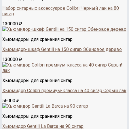
Набор сигарных аксессуаров Colibri Черный лак на 80
сигар
130000
₽
Хьюмидоры для хранения сигар
Хьюмидор-шкаф Gentili на 150 сигар Эбеновое дерево
130000
₽
Хьюмидоры для хранения сигар
Хьюмидор Colibri премиум-класса на 40 сигар Cерый лак
56000
₽
Хьюмидоры для хранения сигар
Хьюмидор Gentili La Barca на 90 сигар