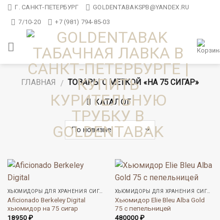
Skip
Г. САНКТ-ПЕТЕРБУРГ
GOLDENTABAKSPB@YANDEX.RU
to
7/10-20
+7 (981) 794-85-03
content
ГЛАВНАЯ
ТОВАРЫ С МЕТКОЙ «НА 75 СИГАР»
/
КАТАЛОГ
ХЬЮМИДОРЫ ДЛЯ ХРАНЕНИЯ СИГАР
ХЬЮМИДОРЫ ДЛЯ ХРАНЕНИЯ СИГАР
Aficionado Berkeley Digital
Хьюмидор Elie Bleu Alba Gold
хьюмидор на 75 сигар
75 с пепельницей
18950
₽
480000
₽