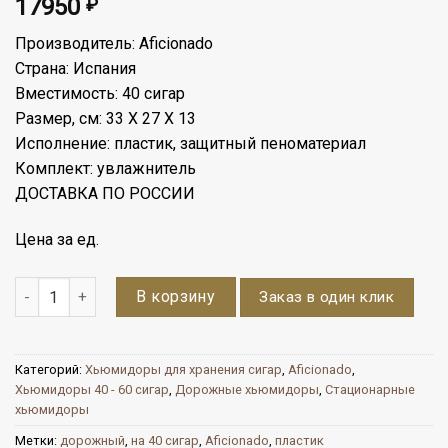
17950
₽
Производитель: Aficionado
Страна: Испания
Вместимость: 40 сигар
Размер, см: 33 Х 27 Х 13
Исполнение: пластик, защитный пеноматериал
Комплект: увлажнитель
ДОСТАВКА ПО РОССИИ
Цена за ед.
Количество
В корзину
Заказ в один клик
Категорий:
Хьюмидоры для хранения сигар
,
Aficionado
,
Хьюмидоры 40 - 60 сигар
,
Дорожные хьюмидоры
,
Стационарные
хьюмидоры
Метки:
дорожный
,
на 40 сигар
,
Aficionado
,
пластик