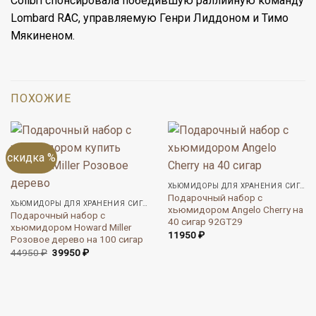
Colibri спонсировала победившую раллийную команду
Lombard RAC, управляемую Генри Лиддоном и Тимо
Мякиненом.
ПОХОЖИЕ
скидка %
ХЬЮМИДОРЫ ДЛЯ ХРАНЕНИЯ СИГАР
Подарочный набор с
ХЬЮМИДОРЫ ДЛЯ ХРАНЕНИЯ СИГАР
хьюмидором Angelo Cherry на
Подарочный набор с
40 сигар 92GT29
хьюмидором Howard Miller
11950
₽
Розовое дерево на 100 сигар
Первоначальная
Текущая
44950
₽
39950
₽
цена
цена:
составляла
39950 ₽.
44950 ₽.