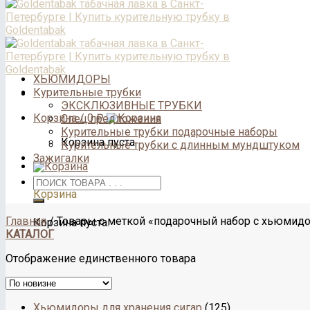
ХЬЮМИДОРЫ
Курительные трубки
ЭКСКЛЮЗИВНЫЕ ТРУБКИ
Корзина /
0
₽
Спец предложения
Курительные трубки подарочные наборы
Корзина пуста.
Курительные трубки с длинным мундштуком
Зажигалки
Корзина
Главная
/
Товары с меткой «подарочный набор с хьюмид
Корзина пуста.
КАТАЛОГ
Отображение единственного товара
Хьюмидоры для хранения сигар
(125)