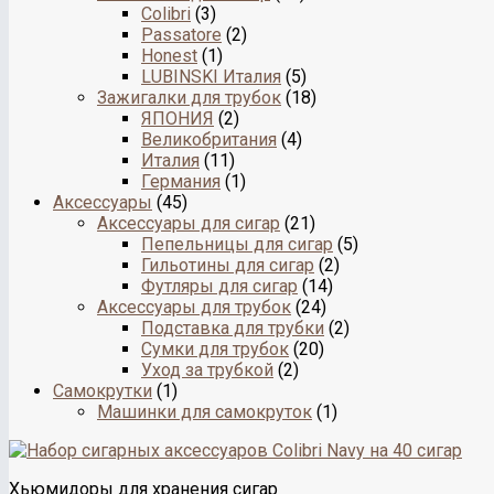
Colibri
(3)
Passatore
(2)
Honest
(1)
LUBINSKI Италия
(5)
Зажигалки для трубок
(18)
ЯПОНИЯ
(2)
Великобритания
(4)
Италия
(11)
Германия
(1)
Аксессуары
(45)
Аксессуары для сигар
(21)
Пепельницы для сигар
(5)
Гильотины для сигар
(2)
Футляры для сигар
(14)
Аксессуары для трубок
(24)
Подставка для трубки
(2)
Сумки для трубок
(20)
Уход за трубкой
(2)
Самокрутки
(1)
Машинки для самокруток
(1)
Хьюмидоры для хранения сигар