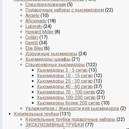
Спецпредложения
(5)
Подарочные наборы с хьюмидором
(22)
Angelo
(10)
Aficionado
(18)
Lubinski
(24)
Howard Miller
(8)
Colibri
(17)
Gentili
(34)
Elie Bleu
(6)
Дорожные хьюмидоры
(24)
Хьюмидоры-шкафы
(21)
Стационарные хьюмидоры
(122)
Хьюмидоры 3 - 5 сигар
(13)
Хьюмидоры 10 - 15 сигар
(12)
Хьюмидоры 20 - 30 сигар
(12)
Хьюмидоры 40 - 60 сигар
(37)
Хьюмидоры 70 - 100 сигар
(22)
Хьюмидоры 100-200 сигар
(21)
Хьюмидоры более 200 сигар
(10)
Увлажнители / Жидкости для хьюмидоров
(2)
Курительные трубки
(131)
Курительные трубки подарочные наборы
(22)
ЭКСКЛЮЗИВНЫЕ ТРУБКИ
(77)