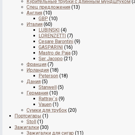
Курительные трубки с длинным мундштуком
(
Спец предложения
(13)
Англия
(10)
GBP
(10)
Италия
(60)
LUBINSKI
(4)
LORENZETTI
(7)
Cesare Barontini
(9)
GASPARINI
(16)
Mastro de Paja
(3)
Ser Jacopo
(21)
Франция
(7)
Ирландия
(18)
Peterson
(18)
Дания
(5)
Stanwell
(5)
Германия
(10)
Rattray`s
(9)
Vauen
(1)
Сумки для трубок
(20)
Портсигары
(1)
Stoll
(1)
Зажигалки
(30)
Зажигалки для сигар
(11)