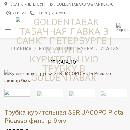
Skip
Г. САНКТ-ПЕТЕРБУРГ
GOLDENTABAKSPB@YANDEX.RU
to
7/10-20
+7 (981) 794-85-03
content
ГЛАВНАЯ
КУРИТЕЛЬНЫЕ ТРУБКИ
ИТАЛИЯ
/
/
КАТАЛОГ
Трубка курительная SER JACOPO Picta
Picasso фильтр 9мм