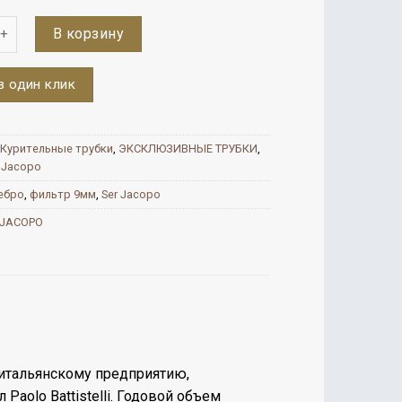
во
В корзину
в один клик
Курительные трубки
,
ЭКСКЛЮЗИВНЫЕ ТРУБКИ
,
 Jacopo
ебро
,
фильтр 9мм
,
Ser Jacopo
 JACOPO
итальянскому предприятию,
aolo Battistelli. Годовой объем