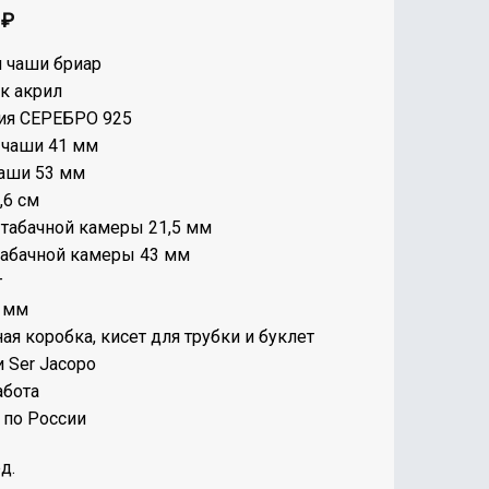
0
₽
 чаши бриар
к акрил
ия СЕРЕБРО 925
 чаши 41 мм
аши 53 мм
,6 см
табачной камеры 21,5 мм
табачной камеры 43 мм
г
 мм
ая коробка, кисет для трубки и буклет
 Ser Jacopo
абота
 по России
д.