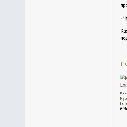
пр
«Ч
Ка
по
П
КУР
Кур
Lor
69