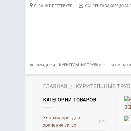
Skip
Г. САНКТ-ПЕТЕРБУРГ
GOLDENTABAKSPB@YAND
to
content
КУРИТЕЛЬНЫЕ ТРУБКИ
ХЬЮМИДОРЫ
ЗАЖИГАЛК
ГЛАВНАЯ
КУРИТЕЛЬНЫЕ ТРУ
/
КАТЕГОРИИ ТОВАРОВ
Хьюмидоры для
(125)
хранения сигар