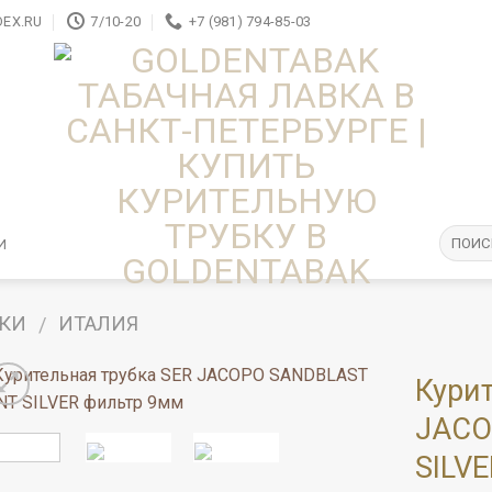
EX.RU
7/10-20
+7 (981) 794-85-03
И
БКИ
ИТАЛИЯ
/
Курит
JACO
SILV