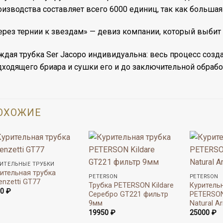
оизводства составляет всего 6000 единиц, так как большая
ерез тернии к звездам» — девиз компании, который выбит н
ждая трубка Ser Jacopo индивидуальна: весь процесс созд
дходящего бриара и сушки его и до заключительной обработ
ОХОЖИЕ
ИТЕЛЬНЫЕ ТРУБКИ
ительная трубка
PETERSON
PETERSON
enzetti GT77
Трубка PETERSON Kildare
Куритель
50
₽
Серебро GT221 фильтр
PETERSON 
9мм
Natural A
19950
₽
25000
₽