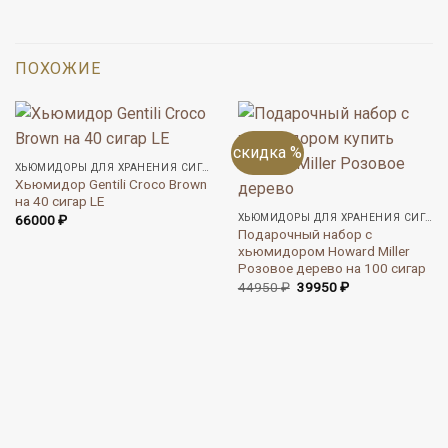
ПОХОЖИЕ
скидка %
ХЬЮМИДОРЫ ДЛЯ ХРАНЕНИЯ СИГАР
Хьюмидор Gentili Croco Brown
на 40 сигар LE
ХЬЮМИДОРЫ ДЛЯ ХРАНЕНИЯ СИГАР
66000
₽
Подарочный набор с
хьюмидором Howard Miller
Розовое дерево на 100 сигар
Первоначальная
Текущая
44950
₽
39950
₽
цена
цена:
составляла
39950 ₽.
44950 ₽.