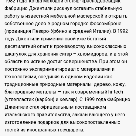
1982 года, когда молодой столяр-краснодеревщик
Фабрицио Джентили рискнул оставить стабильную
работу в известной мебельной мастерской и открыть
собственное дело в родном городке Фоссомброне
(провинция Пезаро-Урбино в средней Италии). В 1992
году Джентили применил свой уже богатый
десятилетний опыт к производству высококлассных
шкатулок для хранения сигар – хьюмидоров, и в этой
области по истине достиг совершенства. При этом он
постоянно экспериментировал с материалами и
технологиями, соединяя в едином изделии как
традиционные природные материалы: дерево, кожу,
благородные металлы — так и современный hi-tech
(углепластик (карбон) и кевлар). С 1999 года Фабрицио
Джентили стал официальным поставщиком
итальянского правительства, заказывающего у него
изготовление подарков для высокопоставленных
гостей из иностранных государств.