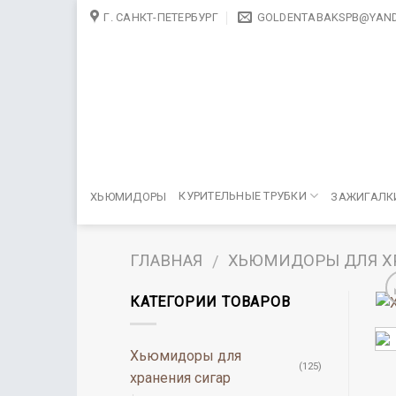
Skip
Г. САНКТ-ПЕТЕРБУРГ
GOLDENTABAKSPB@YAND
to
content
КУРИТЕЛЬНЫЕ ТРУБКИ
ХЬЮМИДОРЫ
ЗАЖИГАЛК
ГЛАВНАЯ
ХЬЮМИДОРЫ ДЛЯ Х
/
КАТЕГОРИИ ТОВАРОВ
Хьюмидоры для
(125)
хранения сигар