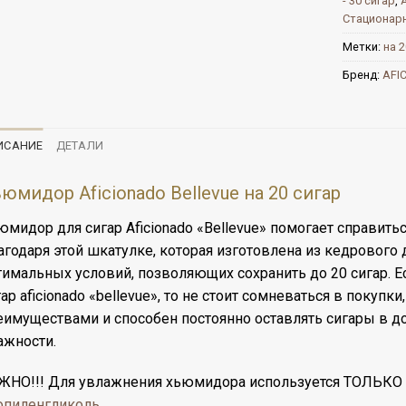
- 30 сигар
,
Стационар
Метки:
на 2
Бренд:
AFI
ИСАНИЕ
ДЕТАЛИ
юмидор Aficionado Bellevue на 20 сигар
юмидор для сигар Aficionado «Bellevue» помогает справить
агодаря этой шкатулке, которая изготовлена из кедрового 
тимальных условий, позволяющих сохранить до 20 сигар. 
ар aficionado «bellevue», то не стоит сомневаться в покупк
еимуществами и способен постоянно оставлять сигары в д
ажности.
ЖНО!!! Для увлажнения хьюмидора используется ТОЛЬКО
опиленгликоль
.