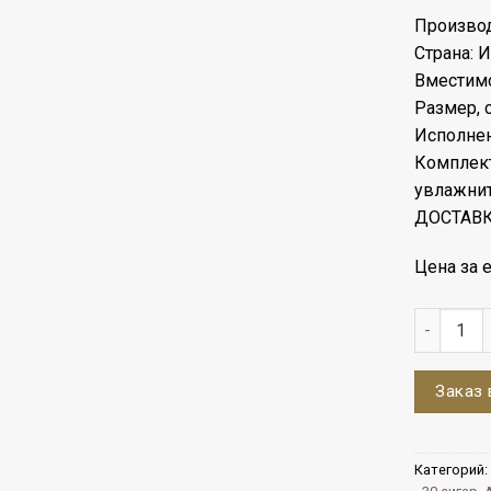
Производ
Страна: 
Вместимо
Размер, с
Исполнен
Комплект
увлажнит
ДОСТАВК
Цена за е
Количест
Заказ 
Категорий: