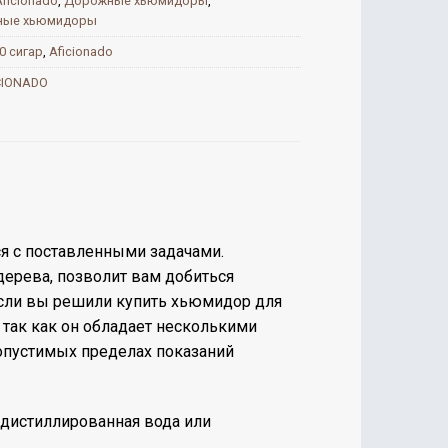
Aficionado
,
Дорожные хьюмидоры
,
ные хьюмидоры
0 сигар
,
Aficionado
CIONADO
ся с поставленными задачами.
дерева, позволит вам добиться
Если вы решили купить хьюмидор для
и, так как он обладает несколькими
опустимых пределах показаний
дистиллированная вода
или