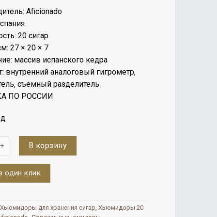
итель: Aficionado
Испания
сть: 20 сигар
м: 27 × 20 × 7
ие: массив испанского кедра
: внутренний аналоговый гигрометр,
ель, съемный разделитель
А ПО РОССИИ
д.
во
В корзину
в один клик
Хьюмидоры для хранения сигар
,
Хьюмидоры 20