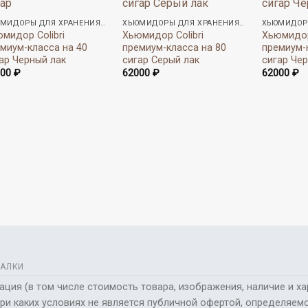
ХЬЮМИДОРЫ ДЛЯ ХРАНЕНИЯ СИГАР
ХЬЮМИДОРЫ ДЛЯ ХРАНЕНИЯ СИГАР
мидор Colibri
Хьюмидор Colibri
Хьюмидор 
миум-класса на 40
премиум-класса на 80
премиум-
ар Черный лак
сигар Серый лак
сигар Че
000
₽
62000
₽
62000
₽
АЛКИ
ия (в том числе стоимость товара, изображения, наличие и хар
при каких условиях не является публичной офертой, определяе