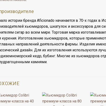
производителе
чало истории бренда Aficionado начинается в 70-х годах в 
оизводителей хьюмидоров, шкатулок и аксессуаров для сиг
нителям сигар во всем мире. Торговая марка изготавлив
я курения. Изготовление хьюмидоров, которые применяются
 главных направлений деятельности фирмы. Изделия имеют
ассический дизайн. Для их изготовления используются луч
едиземноморский кедр, бубинг. Многие из хьюмидоров о
лудрагоценными камнями.
ОХОЖИЕ