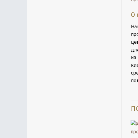
О 
На
пр
це
дл
из
кл
ср
по
П