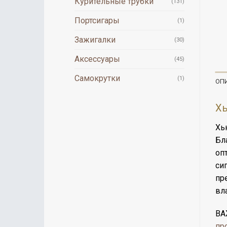
Курительные трубки
(131)
Портсигары
(1)
Зажигалки
(30)
Аксессуары
(45)
Самокрутки
(1)
ОП
Хь
Хь
Бл
оп
сиг
пр
вл
ВА
пр