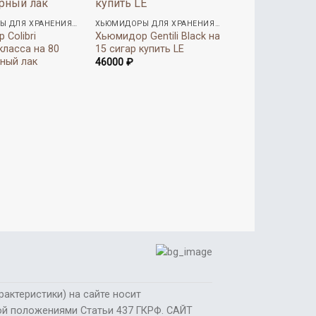
ХЬЮМИДОРЫ ДЛЯ ХРАНЕНИЯ СИГАР
ХЬЮМИДОРЫ ДЛЯ ХРАНЕНИЯ СИГАР
Colibri
Хьюмидор Gentili Black на
класса на 80
15 сигар купить LE
рный лак
46000
₽
Хьюмидор-сак
Gentili Croco Br
сигар
95000
₽
актеристики) на сайте носит
мой положениями Статьи 437 ГКРФ. САЙТ