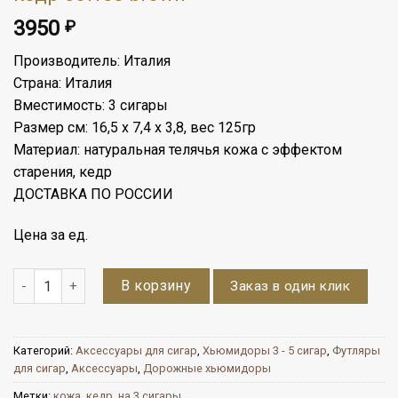
3950
₽
Производитель: Италия
Страна: Италия
Вместимость: 3 сигары
Размер см: 16,5 х 7,4 х 3,8, вес 125гр
Материал: натуральная телячья кожа с эффектом
старения, кедр
ДОСТАВКА ПО РОССИИ
Цена за ед.
Количество
В корзину
Заказ в один клик
Категорий:
Аксессуары для сигар
,
Хьюмидоры 3 - 5 сигар
,
Футляры
для сигар
,
Аксессуары
,
Дорожные хьюмидоры
Метки:
кожа
,
кедр
,
на 3 сигары