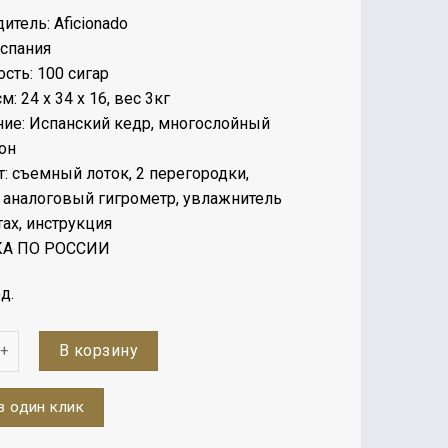
цена
цена:
итель: Aficionado
составляла
24000 ₽.
Испания
34000 ₽.
сть: 100 сигар
м: 24 х 34 х 16, вес 3кг
ие: Испанский кедр, многослойный
бон
: съемный лоток, 2 перегородки,
аналоговый гигрометр, увлажнитель
тах, инструкция
А ПО РОССИИ
д.
во
В корзину
в один клик