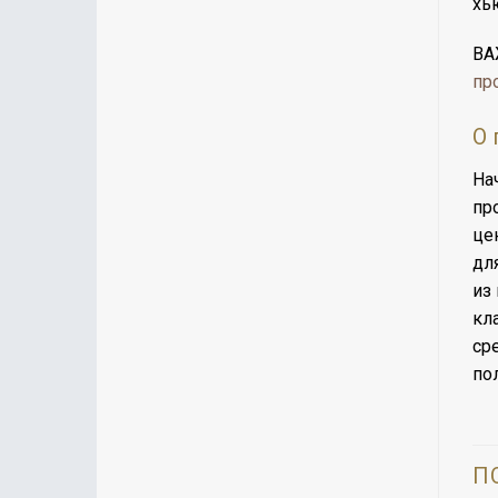
хь
ВА
пр
О 
На
пр
це
дл
из
кл
ср
по
П