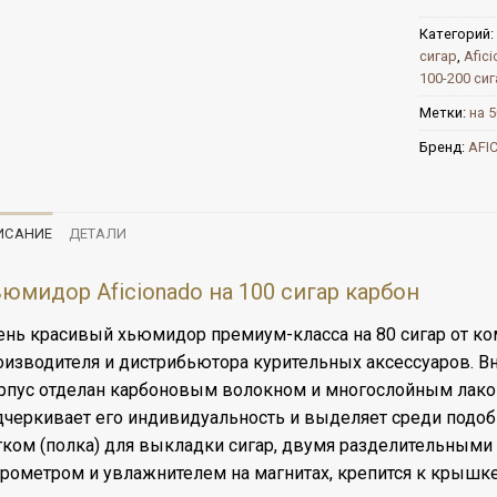
Категорий:
сигар
,
Afic
100-200 сиг
Метки:
на 5
Бренд:
AFI
ИСАНИЕ
ДЕТАЛИ
юмидор Aficionadо на 100 сигар карбон
ень красивый хьюмидор премиум-класса на 80 сигар от ко
оизводителя и дистрибьютора курительных аксессуаров. Вн
рпус отделан карбоновым волокном и многослойным лако
дчеркивает его индивидуальность и выделяет среди под
тком (полка) для выкладки сигар, двумя разделительным
грометром и увлажнителем на магнитах, крепится к крышке