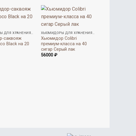
скидка %
ХЬЮМИДОРЫ ДЛЯ ХРАНЕНИЯ СИГАР
ХЬЮМИДОРЫ ДЛЯ ХРАНЕНИЯ СИГАР
р-саквояж
Хьюмидор Colibri
oco Black на 20
премиум-класса на 40
сигар Cерый лак
56000
₽
СПЕЦПРЕДЛОЖЕН
Хьюмидор Анже
сигар Вяз Герм
Первона
Т
8650
₽
7650
₽
цена
ц
составл
7
8650 ₽.