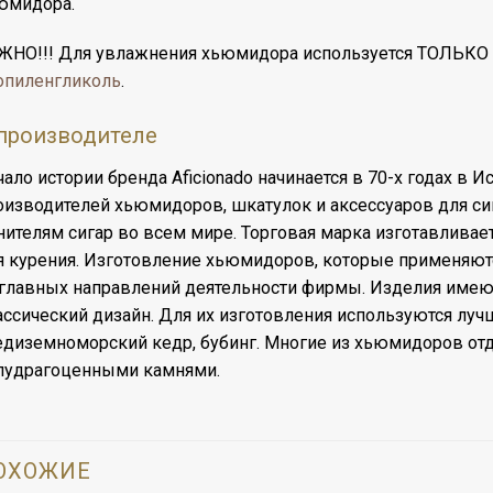
юмидора.
ЖНО!!! Для увлажнения хьюмидора используется ТОЛЬКО
опиленгликоль
.
производителе
чало истории бренда Aficionado начинается в 70-х годах в 
оизводителей хьюмидоров, шкатулок и аксессуаров для сиг
нителям сигар во всем мире. Торговая марка изготавлив
я курения. Изготовление хьюмидоров, которые применяются
 главных направлений деятельности фирмы. Изделия имеют
ассический дизайн. Для их изготовления используются луч
едиземноморский кедр, бубинг. Многие из хьюмидоров о
лудрагоценными камнями.
ОХОЖИЕ