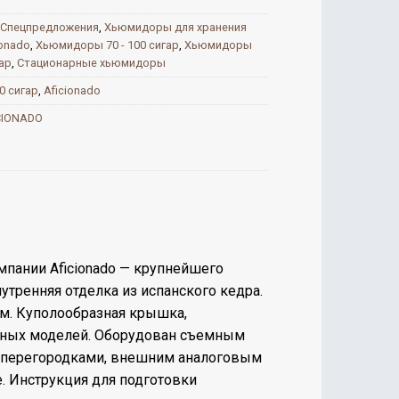
Спецпредложения
,
Хьюмидоры для хранения
ionado
,
Хьюмидоры 70 - 100 сигар
,
Хьюмидоры
ар
,
Стационарные хьюмидоры
0 сигар
,
Aficionado
CIONADO
мпании Aficionado — крупнейшего
утренняя отделка из испанского кедра.
м. Куполообразная крышка,
обных моделей. Оборудован съемным
и перегородками, внешним аналоговым
. Инструкция для подготовки