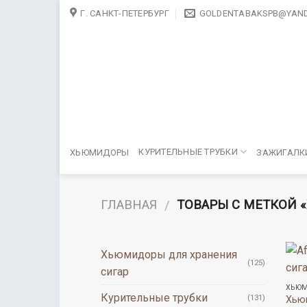
Skip
Г. САНКТ-ПЕТЕРБУРГ
GOLDENTABAKSPB@YAND
to
content
КУРИТЕЛЬНЫЕ ТРУБКИ
ХЬЮМИДОРЫ
ЗАЖИГАЛК
ГЛАВНАЯ
ТОВАРЫ С МЕТКОЙ 
/
Хьюмидоры для хранения
(125)
сигар
ХЬЮМ
Курительные трубки
(131)
Хью