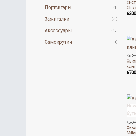
сист
Портсигары
Clev
(1)
620
Зажигалки
(30)
Аксессуары
(45)
Самокрутки
(1)
ХЬЮМ
Хьюм
конт
670
ХЬЮМ
Хью
Mill