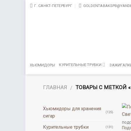
Skip
Г. САНКТ-ПЕТЕРБУРГ
GOLDENTABAKSPB@YANDE
to
content
КУРИТЕЛЬНЫЕ ТРУБКИ
ХЬЮМИДОРЫ
ЗАЖИГАЛК
ГЛАВНАЯ
ТОВАРЫ С МЕТКОЙ «
/
Хьюмидоры для хранения
(125)
сигар
ПОДС
Курительные трубки
(131)
Подс