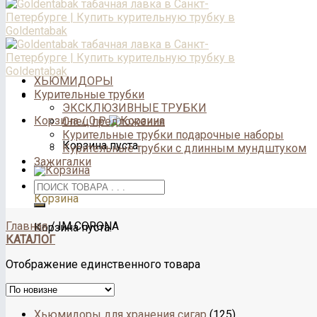
ХЬЮМИДОРЫ
Курительные трубки
ЭКСКЛЮЗИВНЫЕ ТРУБКИ
Корзина /
0
₽
Спец предложения
Курительные трубки подарочные наборы
Корзина пуста.
Курительные трубки с длинным мундштуком
Зажигалки
Корзина
Главная
/
IM CORONA
Корзина пуста.
КАТАЛОГ
Отображение единственного товара
Хьюмидоры для хранения сигар
(125)