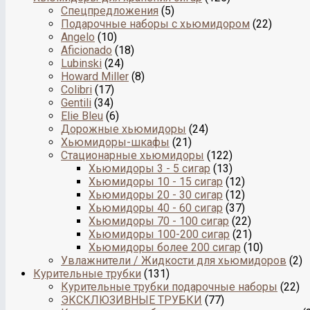
Спецпредложения
(5)
Подарочные наборы с хьюмидором
(22)
Angelo
(10)
Aficionado
(18)
Lubinski
(24)
Howard Miller
(8)
Colibri
(17)
Gentili
(34)
Elie Bleu
(6)
Дорожные хьюмидоры
(24)
Хьюмидоры-шкафы
(21)
Стационарные хьюмидоры
(122)
Хьюмидоры 3 - 5 сигар
(13)
Хьюмидоры 10 - 15 сигар
(12)
Хьюмидоры 20 - 30 сигар
(12)
Хьюмидоры 40 - 60 сигар
(37)
Хьюмидоры 70 - 100 сигар
(22)
Хьюмидоры 100-200 сигар
(21)
Хьюмидоры более 200 сигар
(10)
Увлажнители / Жидкости для хьюмидоров
(2)
Курительные трубки
(131)
Курительные трубки подарочные наборы
(22)
ЭКСКЛЮЗИВНЫЕ ТРУБКИ
(77)