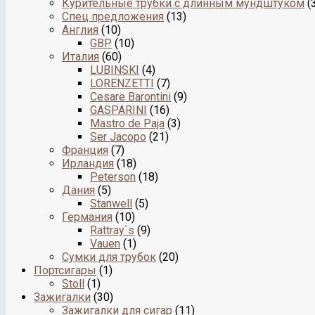
Курительные трубки с длинным мундштуком
(
Спец предложения
(13)
Англия
(10)
GBP
(10)
Италия
(60)
LUBINSKI
(4)
LORENZETTI
(7)
Cesare Barontini
(9)
GASPARINI
(16)
Mastro de Paja
(3)
Ser Jacopo
(21)
Франция
(7)
Ирландия
(18)
Peterson
(18)
Дания
(5)
Stanwell
(5)
Германия
(10)
Rattray`s
(9)
Vauen
(1)
Сумки для трубок
(20)
Портсигары
(1)
Stoll
(1)
Зажигалки
(30)
Зажигалки для сигар
(11)